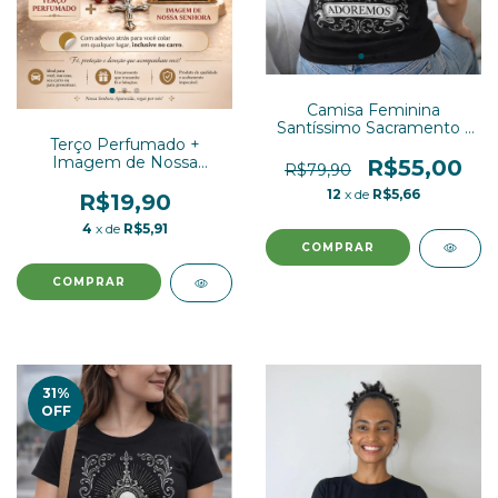
Camisa Feminina
Santíssimo Sacramento (
Terço Perfumado +
Estampa nas costas )
Imagem de Nossa
Baby Look - (cópia)
R$55,00
R$79,90
Senhora Aparecida
12
x de
R$5,66
(Brinde)
R$19,90
4
x de
R$5,91
COMPRAR
31
%
OFF