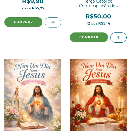
R$9,90
Terço Católico
Contemplação dos
2
x de
R$5,77
Mistérios Madeira com
Medalha de São Bento
R$50,00
12
x de
R$5,14