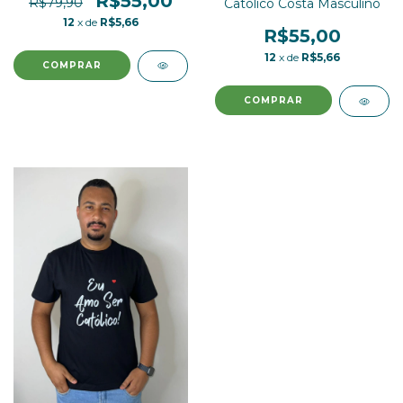
R$55,00
R$79,90
Católico Costa Masculino
12
x de
R$5,66
R$55,00
12
x de
R$5,66
COMPRAR
COMPRAR