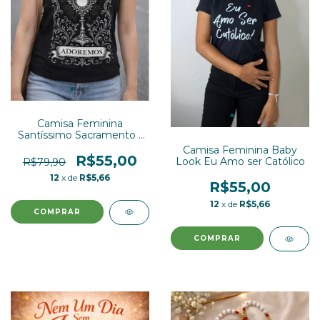
Camisa Feminina
Santíssimo Sacramento (
Estampa na frente ) Baby
Camisa Feminina Baby
Look
R$55,00
Look Eu Amo ser Católico
R$79,90
12
x de
R$5,66
R$55,00
12
x de
R$5,66
COMPRAR
COMPRAR