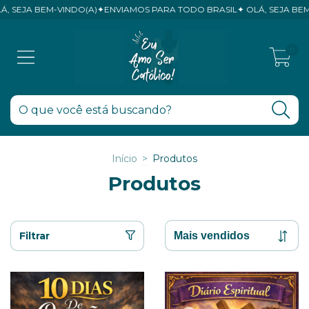
M-VINDO(A)✦ENVIAMOS PARA TODO BRASIL✦ OLÁ, SEJA BEM-VINDO(A
0
Início
>
Produtos
Produtos
Filtrar