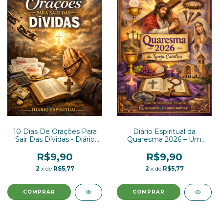
10 Dias De Orações Para
Diário Espiritual da
Sair Das Dívidas - Diário
Quaresma 2026 – Um
Espiritual
Caminho de Conversão e
Oração!
R$9,90
R$9,90
2
x de
R$5,77
2
x de
R$5,77