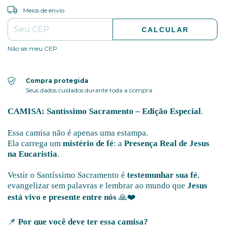
ALTERAR CEP
Entregas para o CEP:
Meios de envio
CALCULAR
Não sei meu CEP
Compra protegida
Seus dados cuidados durante toda a compra.
CAMISA: Santíssimo Sacramento – Edição Especial
.
Essa camisa não é apenas uma estampa.
Ela carrega um
mistério de fé
: a
Presença Real de Jesus
na Eucaristia
.
Vestir o Santíssimo Sacramento é
testemunhar sua fé
,
evangelizar sem palavras e lembrar ao mundo que
Jesus
está vivo e presente entre nós
🙏❤️
📌
Por que você deve ter essa camisa?