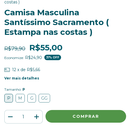
costas )
Camisa Masculina
Santíssimo Sacramento (
Estampa nas costas )
R$55,00
R$79,90
R$24,90
Economize:
31
% OFF
12
x de
R$5,66
Ver mais detalhes
Tamanho:
P
P
M
G
GG