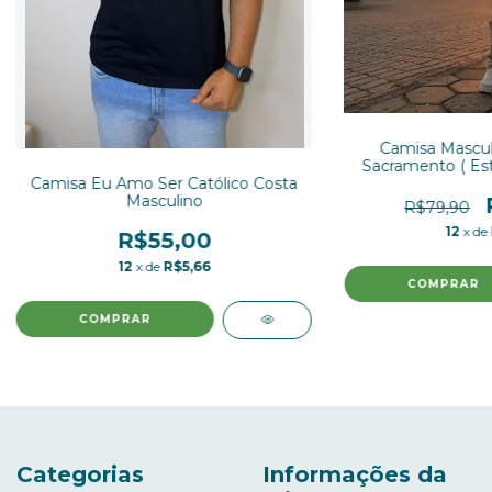
Camisa Mascul
Sacramento ( Est
Camisa Eu Amo Ser Católico Costa
Masculino
R$79,90
12
x de
R$55,00
12
x de
R$5,66
COMPRAR
COMPRAR
Categorias
Informações da