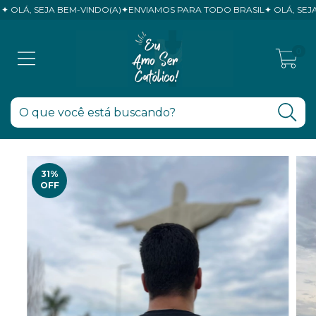
Á, SEJA BEM-VINDO(A)✦ENVIAMOS PARA TODO BRASIL✦ OLÁ, SEJA BE
0
31
%
OFF