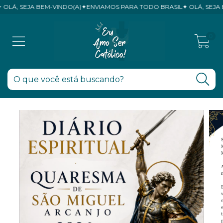
, SEJA BEM-VINDO(A)✦ENVIAMOS PARA TODO BRASIL✦ OLÁ, SEJA BEM
0