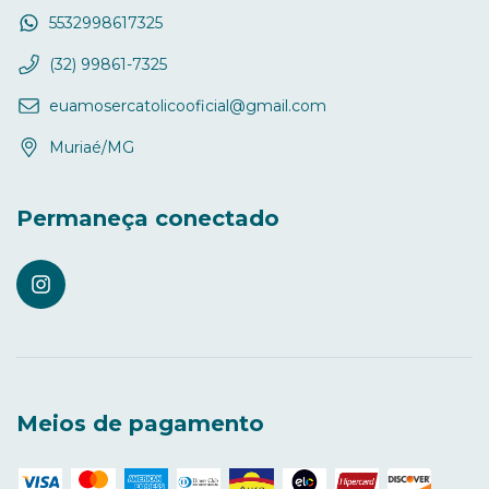
5532998617325
(32) 99861-7325
euamosercatolicooficial@gmail.com
Muriaé/MG
Permaneça conectado
Meios de pagamento