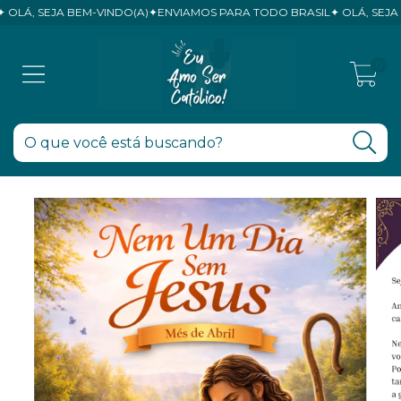
, SEJA BEM-VINDO(A)✦ENVIAMOS PARA TODO BRASIL✦ OLÁ, SEJA BEM
0