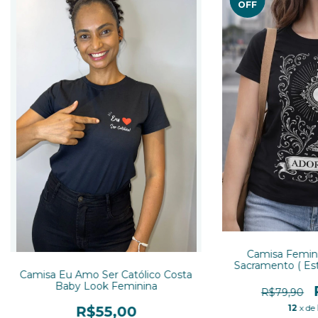
OFF
Camisa Femini
Sacramento ( Est
Camisa Eu Amo Ser Católico Costa
Baby
Baby Look Feminina
R$79,90
12
x de
R$55,00