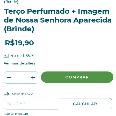
(Brinde)
Terço Perfumado + Imagem
de Nossa Senhora Aparecida
(Brinde)
R$19,90
4
x de
R$5,91
Ver mais detalhes
ALTERAR CEP
Entregas para o CEP:
Meios de envio
CALCULAR
Não sei meu CEP