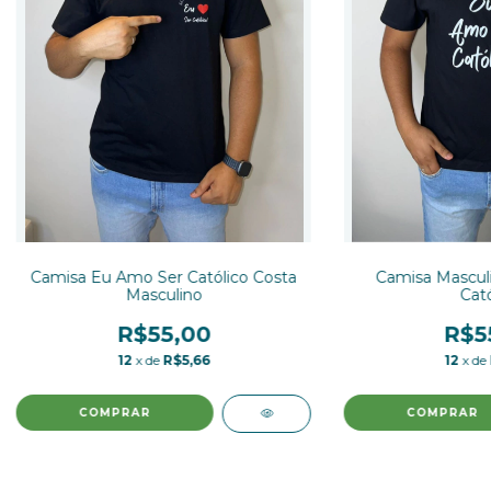
Camisa Eu Amo Ser Católico Costa
Camisa Mascul
Masculino
Cató
R$55,00
R$5
12
x de
R$5,66
12
x de
COMPRAR
COMPRAR